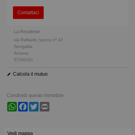
Contattaci
La Residente
via Raffaello Sanzio nº 42
Senigallia
Ancona
07165151
Calcola il mutuo
Condividi questo immobile
WhatsApp
Facebook
Twitter
Print
Vedi mappa