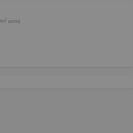
2
h/m
anno)