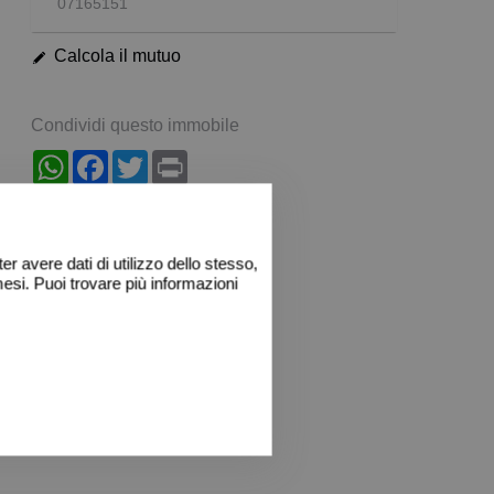
07165151
Calcola il mutuo
Condividi questo immobile
WhatsApp
Facebook
Twitter
Print
r avere dati di utilizzo dello stesso,
esi. Puoi trovare più informazioni