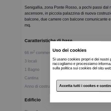
Senigallia, zona Ponte Rosso, a pochi passi dal mare, vendesi trilocale di 66 mq al secondo piano, con
ascensore, in piccola palazzina di nuova costruz
balcone, due camere con balcone comunicante e ba
mq.
Caratteristiche di base
Uso dei cookies
2
66 m
commerciali
Si usano cookies propri e dei nostri p
3 locali
raccogliamo e processiamo informazio
sulla politica sui cookies del sito w
1 Bagno
Cantina
Accetta tutti i cookes e conti
Anno di costruzione 2025
Edificio