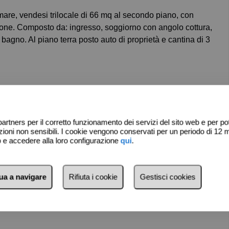
ione. Composto da: ingresso, soggiorno con angolo cottura,
gno. Al piano terra posto auto di proprietà e cantina di 3
artners per il corretto funzionamento dei servizi del sito web e per pote
ni non sensibili. I cookie vengono conservati per un periodo di 12 m
eb e accedere alla loro configurazione
qui
.
nua a navigare
Rifiuta i cookie
Gestisci cookies